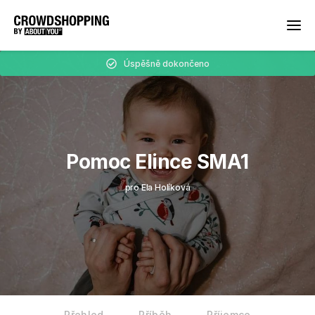
Úspěšně dokončeno
Pomoc Elince SMA1
pro Ela Holíková
Přehled
Příběh
Příjemce