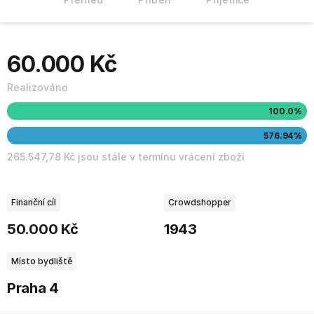
60.000 Kč
Realizováno
100.0%
576.94%
265.547,78 Kč jsou stále v termínu vrácení zboží
Finanční cíl
Crowdshopper
50.000 Kč
1943
Místo bydliště
Praha 4