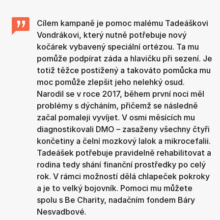
Cílem kampaně je pomoc malému Tadeáškovi
Vondrákovi, který nutně potřebuje nový
kočárek vybavený speciální ortézou. Ta mu
pomůže podpírat záda a hlavičku při sezení. Je
totiž těžce postižený a takováto pomůcka mu
moc pomůže zlepšit jeho nelehký osud.
Narodil se v roce 2017, během první noci měl
problémy s dýcháním, přičemž se následně
začal pomaleji vyvíjet. V osmi měsících mu
diagnostikovali DMO – zasaženy všechny čtyři
končetiny a čelní mozkový lalok a mikrocefalii.
Tadeášek potřebuje pravidelně rehabilitovat a
rodina tedy shání finanční prostředky po celý
rok. V rámci možností dělá chlapeček pokroky
a je to velký bojovník. Pomoci mu můžete
spolu s Be Charity, nadačním fondem Báry
Nesvadbové.