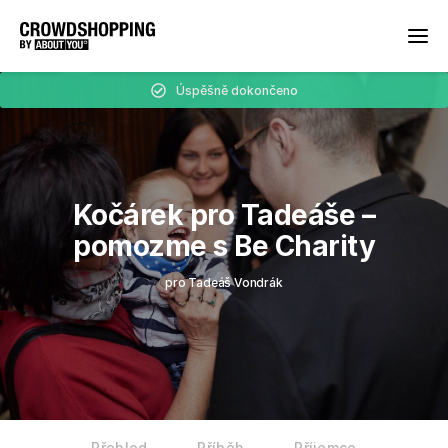
Úspěšně dokončeno
Kočárek pro Tadeáše –
pomozme s Be Charity
pro Tadeáš Vondrák
Přehled
Příběh
Příjemce